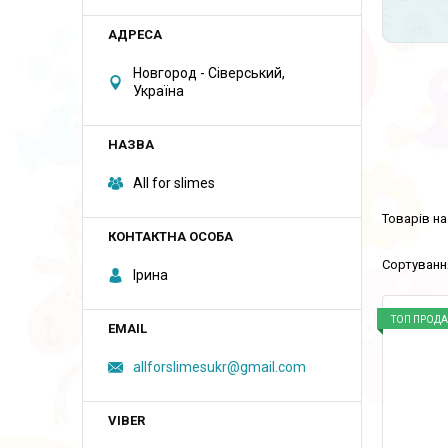
Новгород - Сіверський,
Україна
All for slimes
Ірина
ТОП ПРОД
allforslimesukr@gmail.com