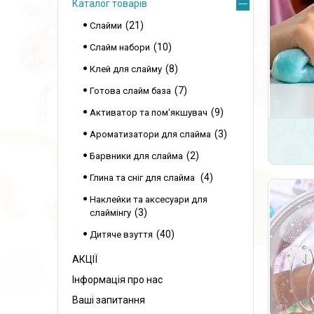
Каталог товарів
21
Слайми
10
Слайм набори
8
Клей для слайму
7
Готова слайм база
9
Активатор та пом'якшувач
3
Ароматизатори для слайма
2
Барвники для слайма
4
Глина та сніг для слайма
Наклейки та аксесуари для
3
слаймінгу
40
Дитяче взуття
АКЦІЇ
Інформація про нас
Ваші запитання