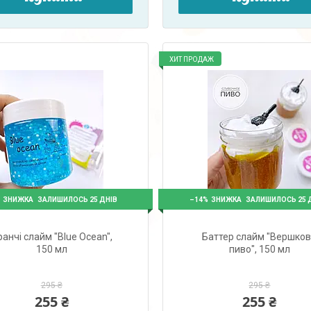
ХИТ ПРОДАЖ
%
–14%
ЗАЛИШИЛОСЬ 25 ДНІВ
ЗАЛИШИЛОСЬ 25 
ранчі слайм "Blue Ocean",
Баттер слайм "Вершко
150 мл
пиво", 150 мл
295 ₴
295 ₴
255 ₴
255 ₴