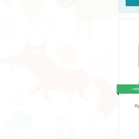
–14
К