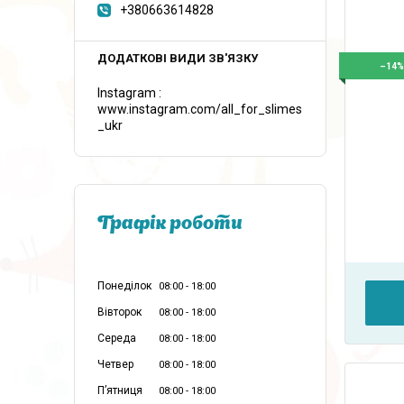
+380663614828
–14
Instagram
www.instagram.com/all_for_slimes
_ukr
Графік роботи
Понеділок
08:00
18:00
Вівторок
08:00
18:00
Середа
08:00
18:00
Четвер
08:00
18:00
Пʼятниця
08:00
18:00