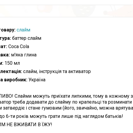
товару:
слайм
тура:
баттер слайм
ат:
Coca Сola
вка:
м'яка глина
м:
150 мл
лектація:
слайм, інструкція та активатор
на виробник:
Україна
ИВО! Слайми можуть приїхати липкими, тому в кожному за
ватор треба додавати до слайму по крапельці та розминати
м затвердіє і стане гумовим (його, звичайно, можна вряту
до 6-ти років можуть грати лише під наглядом батьків!
М НЕ ВЖИВАТИ В ЇЖУ!