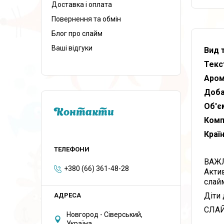
Доставка і оплата
Повернення та обмін
Блог про слайм
Ваші відгуки
Вид 
Текс
Аром
Доба
Об'є
Контакти
Комп
Краї
ВАЖЛ
+380 (66) 361-48-28
Акти
слай
Діти 
СЛАЙ
Новгород - Сіверський,
Україна