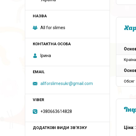
All for slimes
Ха
Основ
Ірина
Країн
Основ
Обсяг
allforslimesukr@gmail.com
Інф
+380663614828
Ціна: