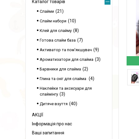
Каталог товарів
21
Слайми
10
Слайм набори
8
Клей для слайму
7
Готова слайм база
9
Активатор та пом'якшувач
3
Ароматизатори для слайма
2
Барвники для слайма
4
Глина та сніг для слайма
Наклейки та аксесуари для
3
слаймінгу
40
Дитяче взуття
АКЦІЇ
Інформація про нас
Ваші запитання