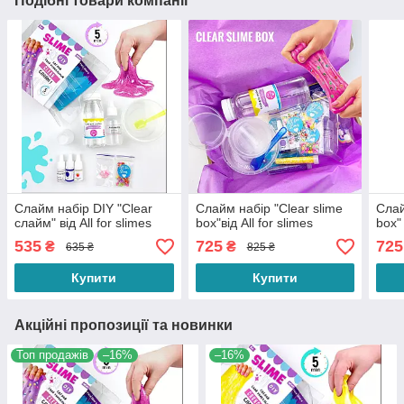
Подібні товари компанії
Слайм набір DIY "Clear
Слайм набір "Clear slime
Слай
слайм" від All for slimes
box"від All for slimes
box" 
535
725
725
₴
₴
635 ₴
825 ₴
Купити
Купити
Акційні пропозиції та новинки
Топ продажів
–16%
–16%