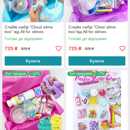
Слайм набір "Cloud slime
Слайм набір "Clear slime
box" від All for slimes
box"від All for slimes
Готово до відправки
Готово до відправки
725
725
₴
₴
825 ₴
825 ₴
Купити
Купити
Хит продаж
–12%
Топ продажів
–7%