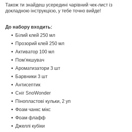
Також ти знайдеш усередині чарівний чек-лист із
докладною інструкцією, у тебе точно вийде!
До набору входить
:
Білий клей 250 мл
Прозорий клей 250 мл
Активатор 100 мл
Пом'якшувач
Ароматизатори 3 шт
Барвники 3 шт
Антисептик
Сніг SnoWonder
Пінопластові кульки, 2 уп
Фоам чанкс мікс
Фоам флафф
Джеллі кубіки