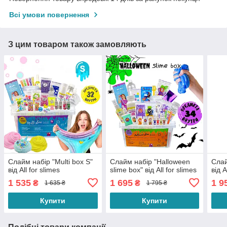
Всі умови повернення
З цим товаром також замовляють
Слайм набір "Multi box S"
Слайм набір "Halloween
Слай
від All for slimes
slime box" від All for slimes
від A
1 535
1 695
1 9
₴
₴
1 635 ₴
1 795 ₴
Купити
Купити