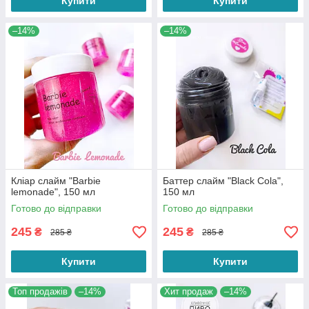
Купити
Купити
–14%
–14%
Кліар слайм "Barbie
Баттер слайм "Black Cola",
lemonade", 150 мл
150 мл
Готово до відправки
Готово до відправки
245
245
₴
₴
285 ₴
285 ₴
Купити
Купити
Топ продажів
–14%
Хит продаж
–14%