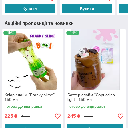
Купити
Купити
Акційні пропозиції та новинки
–15%
–14%
Кліар слайм "Franky slime",
Баттер слайм "Capuccino
150 мл
light", 150 мл
Готово до відправки
Готово до відправки
225
245
₴
₴
265 ₴
285 ₴