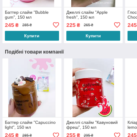
Баттер слайм "Bubble
Джеллі слайм "Apple
Глос
gum", 150 мл
fresh", 150 мл
Choc
245
225
245
₴
₴
285 ₴
265 ₴
Купити
Купити
Подібні товари компанії
Баттер слайм "Capuccino
Джеллі слайм "Кавуновий
Кліа
light", 150 мл
фреш", 150 мл
lemo
245
255
245
₴
₴
285 ₴
295 ₴