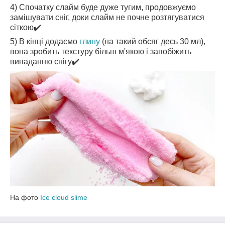
4) Спочатку слайм буде дуже тугим, продовжуємо
замішувати сніг, доки слайм не почне розтягуватися
сіткою✔️
5) В кінці додаємо
глину
(на такий обсяг десь 30 мл),
вона зробить текстуру більш м'якою і запобіжить
випаданню снігу✔️
На фото
Ice cloud slime