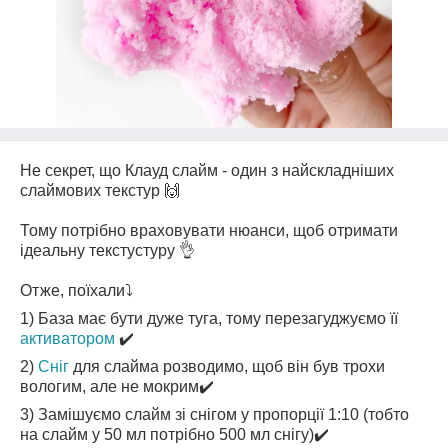
Не секрет, що Клауд слайм - один з найскладніших
слаймових текстур 🙌
Тому потрібно враховувати нюанси, щоб отримати
ідеальну текстустуру 👌
Отже, поїхали⤵️
1) База має бути дуже туга, тому перезагуджуємо її
активатором
✔️
2)
Сніг
для слайма розводимо, щоб він був трохи
вологим, але не мокрим✔️
3) Замішуємо слайм зі снігом у пропорції 1:10 (тобто
на слайм у 50 мл потрібно 500 мл снігу)✔️