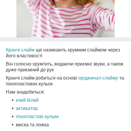
Кранчі слайм
ще називають хрумким слаймом через
його властивості
Він голосно хрумтить, видаючи приємні звуки, а також
дуже приємний до рук
Кранчі слайм робиться на основі
оріджинал слайму
та
пінопластових кульок
Нам знадобиться:
клей білий
активатор
пінопластові кульки
миска та ложка