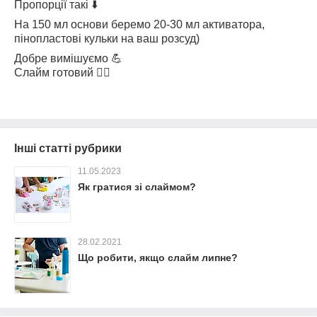
Пропорції такі ⬇️
На 150 мл основи беремо 20-30 мл активатора,
пінопластові кульки на ваш розсуд)
Добре вимішуємо 💪
Слайм готовий 🧚‍♀️
Інші статті рубрики
11.05.2023
Як гратися зі слаймом?
28.02.2021
Що робити, якщо слайм липне?