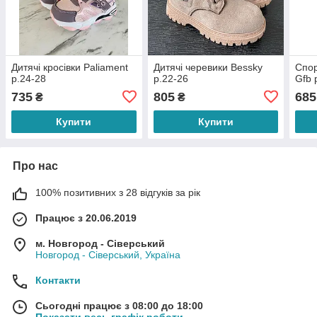
Дитячі кросівки Paliament
Дитячі черевики Bessky
Спор
р.24-28
р.22-26
Gfb 
735
805
685
₴
₴
Купити
Купити
Про нас
100% позитивних з 28 відгуків за рік
Працює з 20.06.2019
м. Новгород - Сіверський
Новгород - Сіверський, Україна
Контакти
Сьогодні працює з 08:00 до 18:00
Показати весь графік роботи