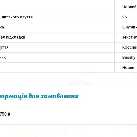
Чорний
р дитячого взуття
26
ка
Шнурів
іал підкладки
Тексти
зуття
Кросів
ник
Bessky
Новий
ормація для замовлення
750 ₴