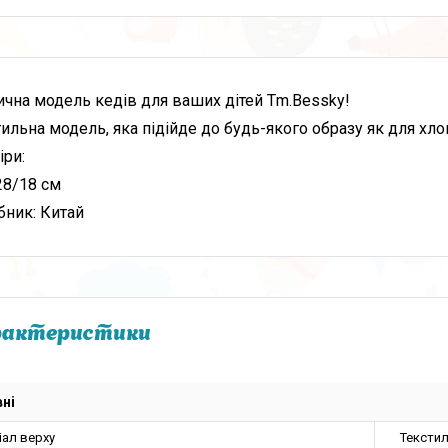
ична модель кедів для ваших дітей Тm.Bessky!
ильна модель, яка підійде до будь-якого образу як для хлоп
іри:
28/18 см
бник: Китай
рактеристики
ні
іал верху
Тексти