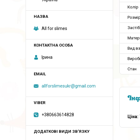
Колір
Розмі
Застіб
All for slimes
Матер
Вид в
Ірина
Вироб
Стан
allforslimesukr@gmail.com
Інф
+380663614828
Ціна: