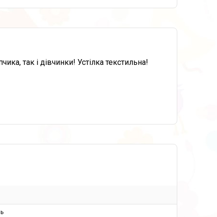
чика, так і дівчинки! Устілка текстильна!
ль