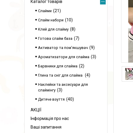
Каталог товарів
21
Слайми
10
Слайм набори
8
Клей для слайму
7
Готова слайм база
9
Активатор та пом'якшувач
3
Ароматизатори для слайма
2
Барвники для слайма
4
Глина та сніг для слайма
Наклейки та аксесуари для
3
слаймінгу
40
Дитяче взуття
АКЦІЇ
Інформація про нас
Ваші запитання