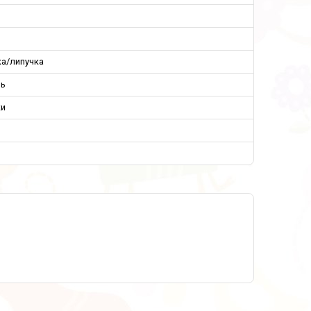
ка/липучка
ль
ки