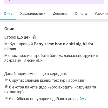
Опис
Характеристики
Доставка
Оплата
Умови п
Опис
Огооо! Що це?! 😃
Мабуть, кращий
Party slime box в світі від All for
slimes
Ми постаралися зробити його максимально зручним
яскравим і якісним!🎉
Давай подивимося, що в середині:
🍭 6 крутих слаймів різних текстур і ароматів
🍭 6 екстра пакетів (вдо нього входить інструкція та
активатор)
🍭 6 найбільш популярних добавок до
слайму