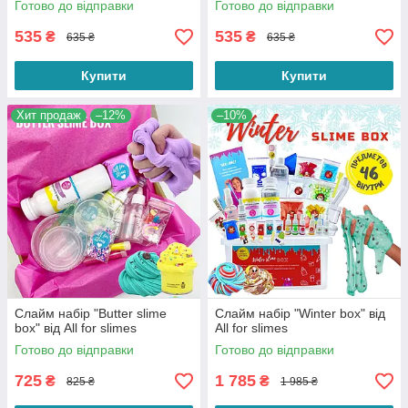
Готово до відправки
Готово до відправки
535
535
₴
₴
635 ₴
635 ₴
Купити
Купити
Хит продаж
–12%
–10%
Слайм набір "Butter slime
Слайм набір "Winter box" від
box" від All for slimes
All for slimes
Готово до відправки
Готово до відправки
725
1 785
₴
₴
825 ₴
1 985 ₴