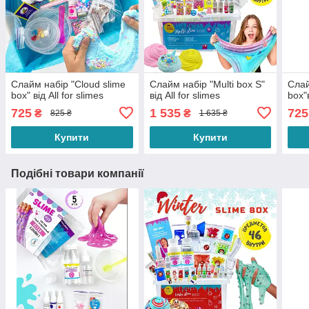
Слайм набір "Cloud slime
Слайм набір "Multi box S"
Слай
box" від All for slimes
від All for slimes
box"в
725
1 535
725
₴
₴
825 ₴
1 635 ₴
Купити
Купити
Подібні товари компанії