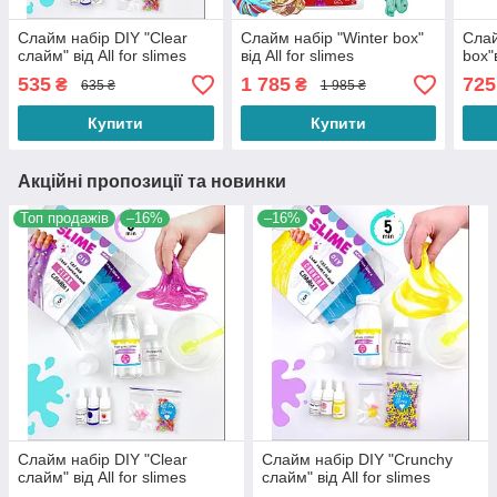
Слайм набір DIY "Clear
Слайм набір "Winter box"
Слай
слайм" від All for slimes
від All for slimes
box"в
535
1 785
725
₴
₴
635 ₴
1 985 ₴
Купити
Купити
Акційні пропозиції та новинки
Топ продажів
–16%
–16%
Слайм набір DIY "Clear
Слайм набір DIY "Crunchy
слайм" від All for slimes
слайм" від All for slimes