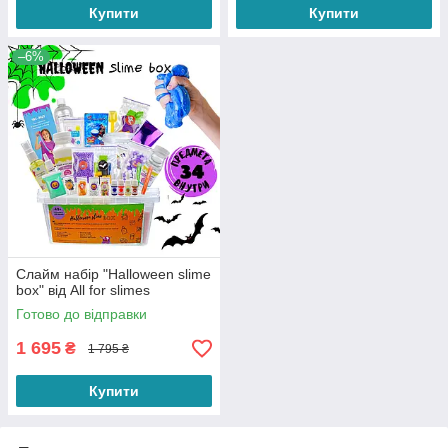
Купити
Купити
–6%
Слайм набір "Halloween slime
box" від All for slimes
Готово до відправки
1 695
₴
1 795 ₴
Купити