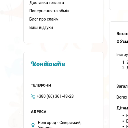
Доставка і оплата
Повернення та обмін
Блог про слайм
Ваші відгуки
Borax
Об'єм
Інстр
Контакти
Загал
+380 (66) 361-48-28
Borax
Дітям
Новгород - Сіверський,
Україна