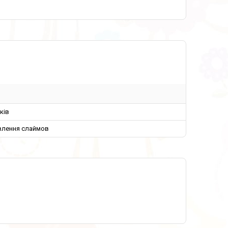
ків
влення слаймов