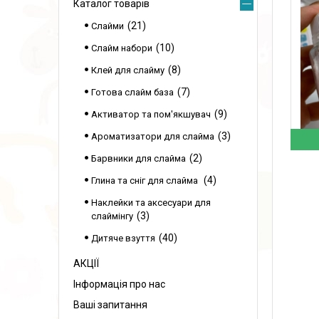
Каталог товарів
21
Слайми
10
Слайм набори
8
Клей для слайму
7
Готова слайм база
9
Активатор та пом'якшувач
3
Ароматизатори для слайма
2
Барвники для слайма
4
Глина та сніг для слайма
Наклейки та аксесуари для
3
слаймінгу
40
Дитяче взуття
АКЦІЇ
Інформація про нас
Ваші запитання