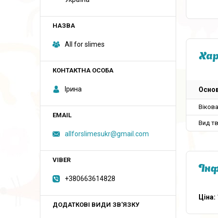
All for slimes
Ха
Ірина
Основ
Вікова
Вид т
allforslimesukr@gmail.com
Інф
+380663614828
Ціна: