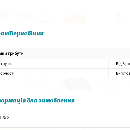
рактеристики
ні атрибути
 група
Від 6 ро
ворчості
Вигото
ормація для замовлення
175 ₴