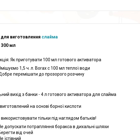
 для виготовлення
слайма
 300 мл
укція: Як приготувати 100 мл готового активатора
Змішуємо 1,5 ч. л. Borax c 100 мл теплої води
Добре перемішати до прозорого розчину
ьний вихід з банки - 4 л готового активатора для слайма
 виготовлений на основі борної кислоти
 використовувати тільки під наглядом батьків!
Не допускати потрапляння боракса в дихальні шляхи
Берегти від очей
Не їстівний