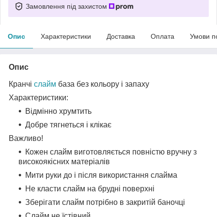
Замовлення під захистом
Опис
Характеристики
Доставка
Оплата
Умови п
Опис
Кранчі
слайм
база без кольору і запаху
Характеристики:
Відмінно хрумтить
Добре тягнеться і клікає
Важливо!
Кожен слайм виготовляється повністю вручну з
високоякісних матеріалів
Мити руки до і після використання слайма
Не класти слайм на брудні поверхні
Зберігати слайм потрібно в закритій баночці
Слайм не їстівний