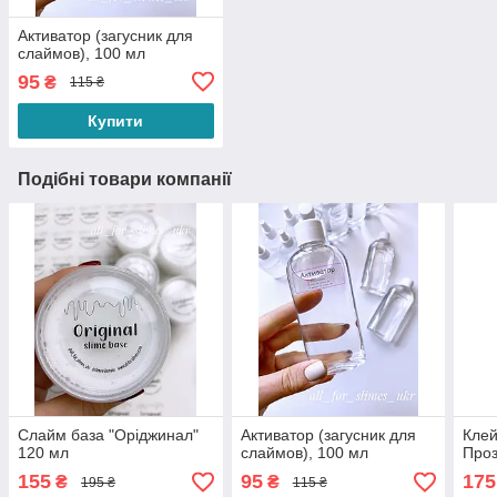
Активатор (загусник для
слаймов), 100 мл
95
₴
115 ₴
Купити
Подібні товари компанії
Слайм база "Оріджинал"
Активатор (загусник для
Клей
120 мл
слаймов), 100 мл
Проз
155
95
175
₴
₴
195 ₴
115 ₴