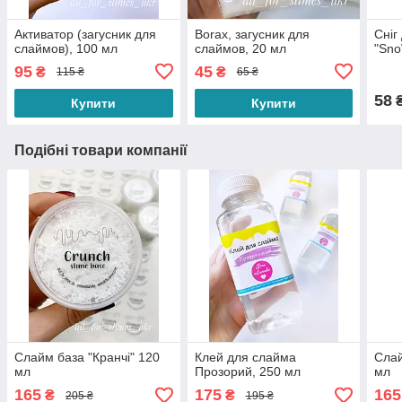
Активатор (загусник для
Borax, загусник для
Сніг
слаймов), 100 мл
слаймов, 20 мл
"Sno
95
45
₴
₴
115 ₴
65 ₴
58
Купити
Купити
Подібні товари компанії
Слайм база "Кранчі" 120
Клей для слайма
Слай
мл
Прозорий, 250 мл
мл
165
175
165
₴
₴
205 ₴
195 ₴