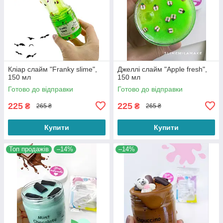
Кліар слайм "Franky slime",
Джеллі слайм "Apple fresh",
150 мл
150 мл
Готово до відправки
Готово до відправки
225
225
₴
₴
265 ₴
265 ₴
Купити
Купити
Топ продажів
–14%
–14%