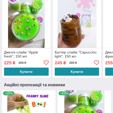
Джеллі слайм "Apple
Баттер слайм "Capuccino
Джел
fresh", 150 мл
light", 150 мл
фреш
225
245
255
₴
₴
265 ₴
285 ₴
Купити
Купити
Акційні пропозиції та новинки
–15%
–15%