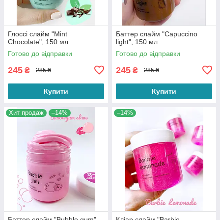
Глоссі слайм "Mint
Баттер слайм "Capuccino
Chocolate", 150 мл
light", 150 мл
Готово до відправки
Готово до відправки
245
245
₴
₴
285 ₴
285 ₴
Купити
Купити
Хит продаж
–14%
–14%
Баттер слайм "Bubble gum",
Кліар слайм "Barbie